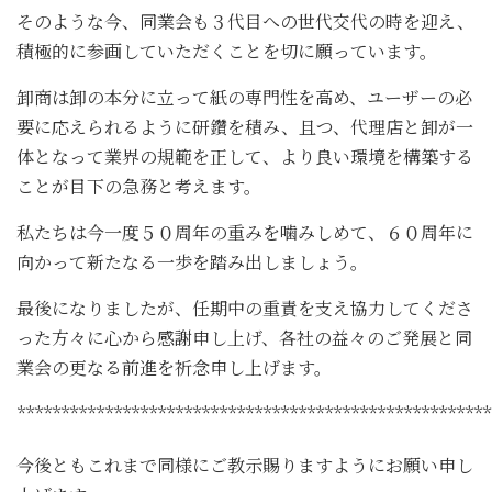
そのような今、同業会も３代目への世代交代の時を迎え、
積極的に参画していただくことを切に願っています。
卸商は卸の本分に立って紙の専門性を高め、ユーザーの必
要に応えられるように研鑽を積み、且つ、代理店と卸が一
体となって業界の規範を正して、より良い環境を構築する
ことが目下の急務と考えます。
私たちは今一度５０周年の重みを噛みしめて、６０周年に
向かって新たなる一歩を踏み出しましょう。
最後になりましたが、任期中の重責を支え協力してくださ
った方々に心から感謝申し上げ、各社の益々のご発展と同
業会の更なる前進を祈念申し上げます。
******************************************************
今後ともこれまで同様にご教示賜りますようにお願い申し