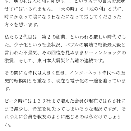
ず、地の利は人の和に如かず。」という孟子の言葉を想起
せずにはいられません。「天の時」と「地の利」と共に、
時にかなって陰になり日なたになって労してくださった
方々を想います。
私たち２代目は「第２の創業」といわれる厳しい時代でし
た。少子化という社会状況、バブルの崩壊で戦後最大級と
言われた不景気、その回復を見ぬままリーマンショックの
激震、そして、東日本大震災と苦難の連続です。
その間にも時代は大きく動き、インターネット時代への歴
史的転換期とも重なり、現在も電子化の一途を辿っていま
す。
ピーク時には１３９社まで増えた会員が現在では６６社に
まで減少し、希望を見失ってしまいそうな現況ですが、そ
れゆえに会員を戦友のように感じるのは私だけでしょう
か。