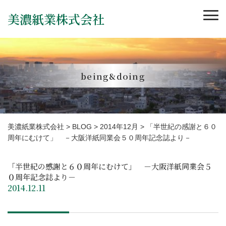
美濃紙業株式会社
being&doing
美濃紙業株式会社
>
BLOG
>
2014年12月
>
「半世紀の感謝と６０
周年にむけて」 －大阪洋紙同業会５０周年記念誌より－
「半世紀の感謝と６０周年にむけて」 －大阪洋紙同業会５
０周年記念誌より－
2014.12.11